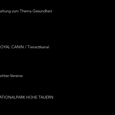
taltung zum Thema Gesundheit
i ROYAL CANIN / Tierarztkanal
üchter-Vereine
im NATIONALPARK HOHE TAUERN